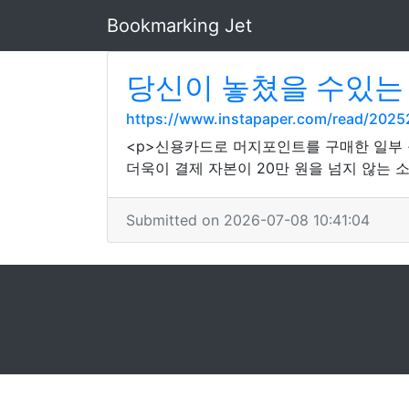
Bookmarking Jet
당신이 놓쳤을 수있는
https://www.instapaper.com/read/202
<p>신용카드로 머지포인트를 구매한 일부
더욱이 결제 자본이 20만 원을 넘지 않는 
Submitted on 2026-07-08 10:41:04